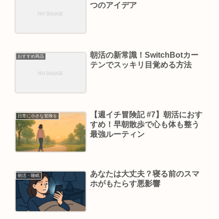
つのアイデア
朝活の新常識！SwitchBotカー
おすすめ商品
テンでスッキリ目覚める方法
【週イチ冒険記 #7】朝活におす
日常に小さな冒険を
すめ！早朝散歩で心も体も整う
最強ルーティン
あなたは大丈夫？寝る前のスマ
朝活・睡眠
ホがもたらす悪影響