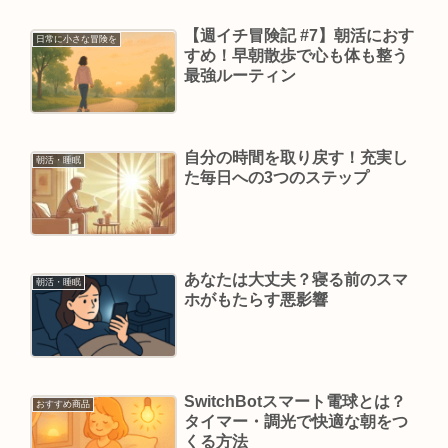
【週イチ冒険記 #7】朝活におす
日常に小さな冒険を
すめ！早朝散歩で心も体も整う
最強ルーティン
自分の時間を取り戻す！充実し
朝活・睡眠
た毎日への3つのステップ
あなたは大丈夫？寝る前のスマ
朝活・睡眠
ホがもたらす悪影響
SwitchBotスマート電球とは？
おすすめ商品
タイマー・調光で快適な朝をつ
くる方法