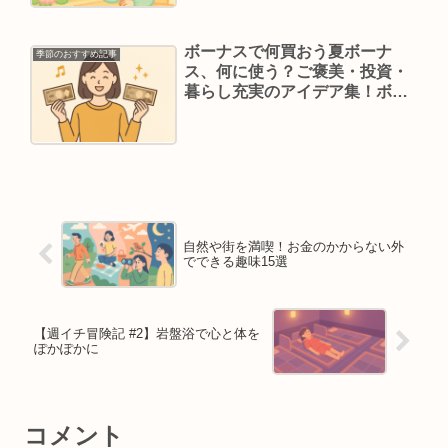
ボーナスで何買おう夏ボーナ
季節のおすすめ記事
ス、何に使う？ご褒美・投資・
暮らし充実のアイデア集！ボー
ナスで何買おう
自然や街を満喫！お金のかからない外
でできる趣味15選
【週イチ冒険記 #2】岩盤浴で心と体を
ぽかぽかに
コメント